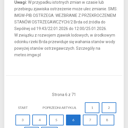
Uwagi:
W przypadku istotnych zmian w czasie lub
przebiegu zjawiska ostrzeżenie może ulec zmianie.
SMS:
IMGW-PIB OSTRZEGA: WEZBRANIE Z PRZEKROCZENIEM
STANÓW OSTRZEGAWCZYCH/2 Brda od źródła do
Sepólnej od 19:43/22.01.2026 do 12:00/25.01.2026.
W związku z rozwojem zjawisk lodowych, w środkowym
odcinku rzeki Brda przewiduje się wahania stanów wody
powyżej stanów ostrzegawczych. Szczególy na
meteo.imgw.pl
Strona 6 z 71
START
POPRZEDNI ARTYKUŁ
1
2
3
4
5
6
7
8