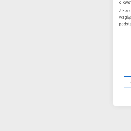
o kwo
Z korz
względ
podsta