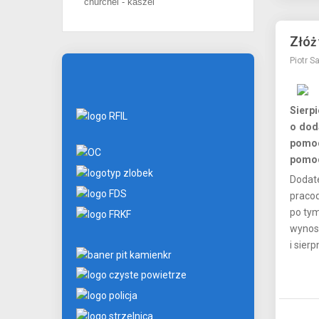
churchel - kaszel
Złóż
Piotr S
Sierp
o dod
pomoc
pomoc
Dodate
praco
po tym
wynos
i sier