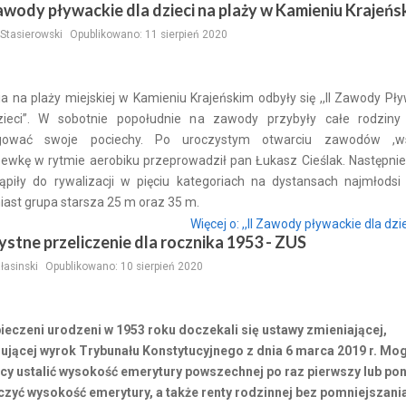
Zawody pływackie dla dzieci na plaży w Kamieniu Krajeńs
Stasierowski
Opublikowano: 11 sierpień 2020
ia na plaży miejskiej w Kamieniu Krajeńskim odbyły się ,,II Zawody Pł
zieci”. W sobotnie popołudnie na zawody przybyły całe rodziny
gować swoje pociechy. Po uroczystym otwarciu zawodów ,w
ewkę w rytmie aerobiku przeprowadził pan Łukasz Cieślak. Następnie
tąpiły do rywalizacji w pięciu kategoriach na dystansach najmłodsi
ast grupa starsza 25 m oraz 35 m.
Więcej o: ,,II Zawody pływackie dla dzie
ystne przeliczenie dla rocznika 1953 - ZUS
ałasinski
Opublikowano: 10 sierpień 2020
ieczeni urodzeni w 1953 roku doczekali się ustawy zmieniającej,
ującej wyrok Trybunału Konstytucyjnego z dnia 6 marca 2019 r. Mo
ocy ustalić wysokość emerytury powszechnej po raz pierwszy lub po
czyć wysokość emerytury, a także renty rodzinnej bez pomniejszani