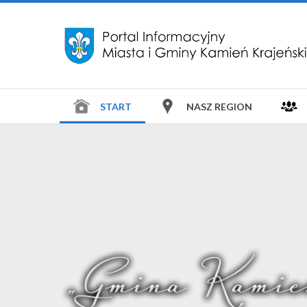
START
NASZ REGION