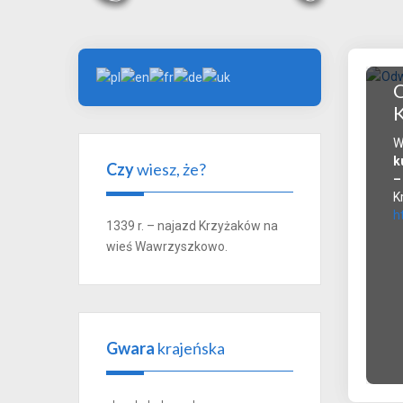
O
K
W
k
Czy
wiesz, że?
–
K
h
1339 r. – najazd Krzyżaków na
wieś Wawrzyszkowo.
Gwara
krajeńska