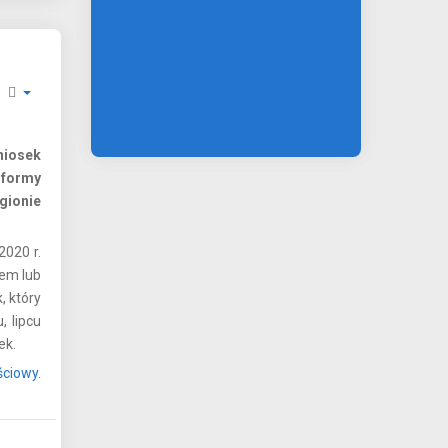
niosek
 formy
gionie
2020 r.
em lub
, który
 lipcu
ek.
ściowy.