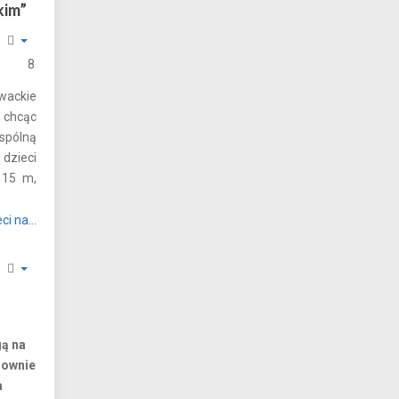
kim”
8
ywackie
 chcąc
spólną
 dzieci
 15 m,
ci na...
gą na
nownie
a