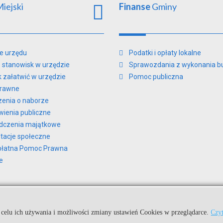
iejski
Finanse
Gminy
e urzędu
Podatki i opłaty lokalne
 stanowisk w urzędzie
Sprawozdania z wykonania b
ak załatwić w urzędzie
Pomoc publiczna
prawne
zenia o naborze
ienia publiczne
dczenia majątkowe
tacje społeczne
płatna Pomoc Prawna
e
Kuźnia Dostępnych Stron
jeńskim.
 celu ich używania i możliwości zmiany ustawień Cookies w przeglądarce.
Czyt