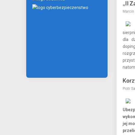
,,II 
Marcin 
sierpn
dla d
dopin
rozgrz
przys
natomi
Korz
Piotr S
Ubezp
wykon
jej m
przeli