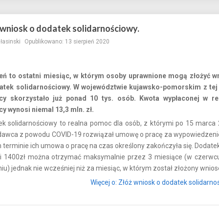
 wniosk o dodatek solidarnościowy.
ałasinski
Opublikowano: 13 sierpień 2020
ień to ostatni miesiąc, w którym osoby uprawnione mogą złożyć w
atek solidarnościowy. W województwie kujawsko-pomorskim z tej
y skorzystało już ponad 10 tys. osób. Kwota wypłaconej w re
y wynosi niemal 13,3 mln. zł.
k solidarnościowy to realna pomoc dla osób, z którymi po 15 marca 
dawca z powodu COVID-19 rozwiązał umowę o pracę za wypowiedzeni
 terminie ich umowa o pracę na czas określony zakończyła się. Dodatek
i 1400zł można otrzymać maksymalnie przez 3 miesiące (w czerwcu,
pniu) jednak nie wcześniej niż za miesiąc, w którym został złożony wnios
Więcej o: Złóż wniosk o dodatek solidarno