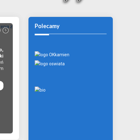
Polecamy
ZUS oferuje pomoc dla przedsiębiorc
5
Przedsiębiorcy, którzy w związku z trwającą wojną n
trudności z terminowym opłaceniem składki, mog
o,
oferowanej przez ZUS pomocy w spłacie należności.
ki
odroczenie terminu płatności składek lub rozłożenie i
eń
wyjątkowych przypadkach po spełnieniu określo
im
umorzenie.