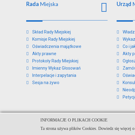
Rada
Miejska
Urząd
M
Skład Rady Miejskiej
Władz
Komisje Rady Miejskiej
Wykaz
Oświadczenia majątkowe
Co i j
Akty prawne
Akty 
Protokoły Rady Miejskiej
Ogłos
Imienny Wykaz Głosowań
Zamów
Interpelacje i zapytania
Oświa
Sesja na żywo
Konsul
Nieod
Petycj
INFORMACJE O PLIKACH COOKIE
© Urząd Miejski w Kamieniu Kra
Ta strona używa plików Cookies. Dowiedz się więcej o