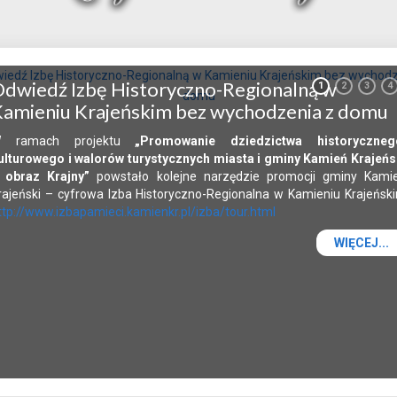
dwiedź Izbę Historyczno-Regionalną w
1
2
3
4
amieniu Krajeńskim bez wychodzenia z domu
 ramach projektu
„Promowanie dziedzictwa historyczneg
ulturowego i walorów turystycznych miasta i gminy Kamień Krajeńs
 obraz Krajny”
powstało kolejne narzędzie promocji gminy Kami
rajeński – cyfrowa Izba Historyczno-Regionalna w Kamieniu Krajeńsk
ttp://www.izbapamieci.kamienkr.pl/izba/tour.html
WIĘCEJ...