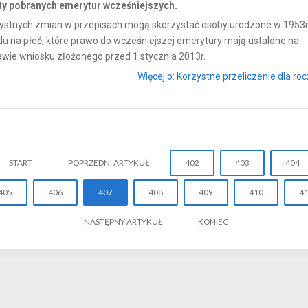
ty pobranych emerytur wcześniejszych.
ystnych zmian w przepisach mogą skorzystać osoby urodzone w 1953r
u na płeć, które prawo do wcześniejszej emerytury mają ustalone na
wie wniosku złożonego przed 1 stycznia 2013r.
Więcej o: Korzystne przeliczenie dla rocz
START
POPRZEDNI ARTYKUŁ
402
403
404
405
406
407
408
409
410
4
NASTĘPNY ARTYKUŁ
KONIEC