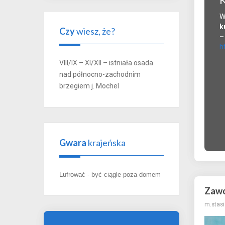
W
k
Czy
wiesz, że?
h
VIII/IX – XI/XII – istniała osada
nad północno-zachodnim
brzegiem j. Mochel
Gwara
krajeńska
Lufrować - być ciągle poza domem
Zawo
m.stasi