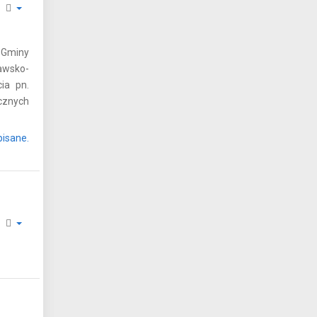
i Gminy
awsko-
ia pn.
cznych
pisane.