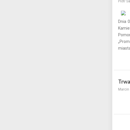
Piotr S
Dnia 0
Kamie
Pomor
„Prom
miasta
Trwa
Marcin 