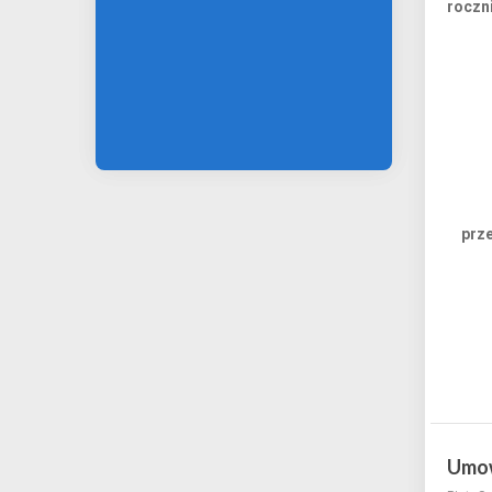
roczn
prz
Umow