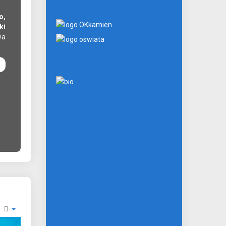
Na Kujawach i Pomorzu rośnie liczba stulatków, któ
dodatkowe świadczenie za wiek. Rok temu w region
o,
honorowe z ZUS-u otrzymywało 119 osób, dziś 132 o
ki
stulatków może otrzymywać świadczenie w różnej wyso
wa
zależy od tzw. kwoty bazowej, która obowiązuje w d
urodzin. Dla osób, które ukończyły sto lat po 28 lutego 202
honorowe wynosi 4944,79 zł brutto.