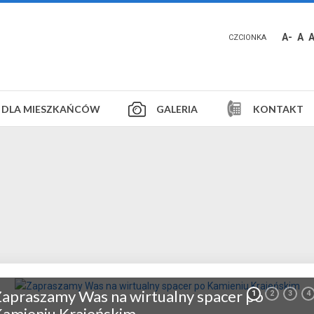
A-
A
CZCIONKA
DLA MIESZKAŃCÓW
GALERIA
KONTAKT
apraszamy Was na wirtualny spacer po
1
2
3
4
amieniu Krajeńskim