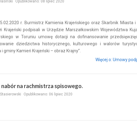
ałasinski
Opublikowano: 08 lipiec 2020
5.02.2020 r. Burmistrz Kamienia Krajeńskiego oraz Skarbnik Miasta 
ń Krajeński podpisali w Urzędzie Marszałkowskim Województwa Kuj
skiego w Toruniu umowę dotacji na dofinansowanie przedsięwzięc
owanie dziedzictwa historycznego, kulturowego i walorów turysty
 i gminy Kamień Krajeński – obraz Krajny”.
Więcej o: Umowy pod
 nabór na rachmistrza spisowego.
Stasierowski
Opublikowano: 06 lipiec 2020