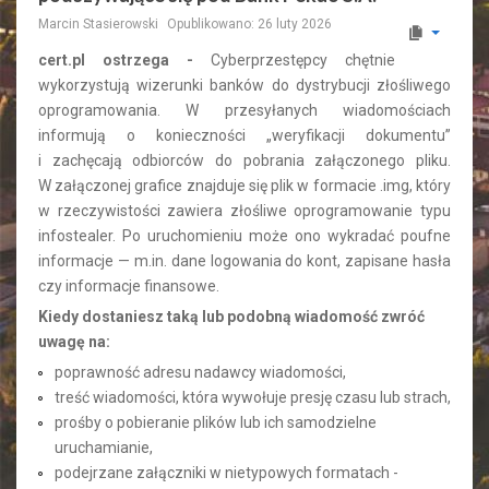
Marcin Stasierowski
Opublikowano: 26 luty 2026
cert.pl ostrzega -
Cyberprzestępcy chętnie
wykorzystują wizerunki banków do dystrybucji złośliwego
oprogramowania. W przesyłanych wiadomościach
informują o konieczności „weryfikacji dokumentu”
i zachęcają odbiorców do pobrania załączonego pliku.
W załączonej grafice znajduje się plik w formacie .img, który
w rzeczywistości zawiera złośliwe oprogramowanie typu
infostealer. Po uruchomieniu może ono wykradać poufne
informacje — m.in. dane logowania do kont, zapisane hasła
czy informacje finansowe.
Kiedy dostaniesz taką lub podobną wiadomość zwróć
uwagę na:
poprawność adresu nadawcy wiadomości,
treść wiadomości, która wywołuje presję czasu lub strach,
prośby o pobieranie plików lub ich samodzielne
uruchamianie,
podejrzane załączniki w nietypowych formatach -