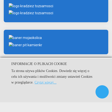
INFORMACJE O PLIKACH COOKIE
Ta strona używa plików Cookies. Dowiedz się więcej o
celu ich używania i możliwości zmiany ustawień Cookies
© Urząd Miejski w Kamieniu Krajeńskim.
w przeglądarce.
Czytaj więcej...
Kuźnia Dostępnych Stron
|
|