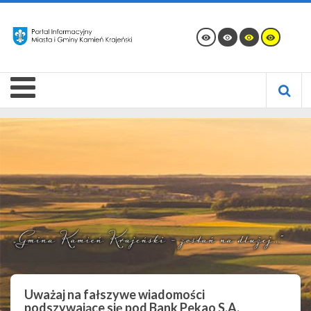
Uważaj na fałszywe wiadomości
podszywające się pod Bank Pekao S.A.