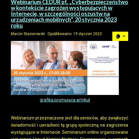
Webinarium CEDUR pt. „Cyberbezpieczeństwo
w kontekście zagrożeń występujących w
Internecie, w szczególności oszustw na
urządzeniach mobilnych”, 20 stycznia 2023
roku
Marcin Stasierowski
Opublikowano: 19 styczeń 2023
grafika promująca artykuł
Webinarium przeznaczone jest dla seniorów, aby zwiększyć
świadomość i uwrażliwić tę grupę społeczną na zagrożenia
występujące w Internecie. Seminarium online organizowane