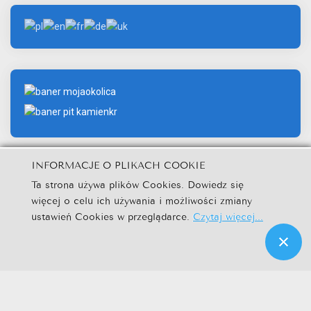
INFORMACJE O PLIKACH COOKIE
Ta strona używa plików Cookies. Dowiedz się
więcej o celu ich używania i możliwości zmiany
© Urząd Miejski w Kamieniu Krajeńskim.
ustawień Cookies w przeglądarce.
Czytaj więcej...
Kuźnia Dostępnych Stron
|
|