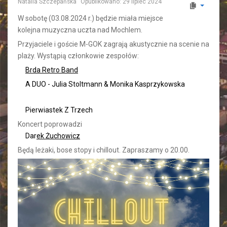
Natalia Szczepańska
Opublikowano: 29 lipiec 2024
W sobotę (03.08.2024 r.) będzie miała miejsce
kolejna muzyczna uczta nad Mochlem.
Przyjaciele i goście M-GOK zagrają akustycznie na scenie na
plaży. Wystąpią członkowie zespołów:
Brda Retro Band
A DUO - Julia Stoltmann & Monika Kasprzykowska
Pierwiastek Z Trzech
Koncert poprowadzi
Dar
ek Żuchowicz
Będą leżaki, bose stopy i chillout. Zapraszamy o 20.00.