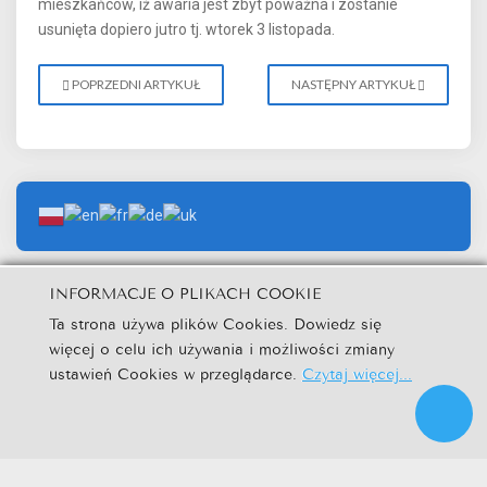
mieszkańców, iż awaria jest zbyt poważna i zostanie
usunięta dopiero jutro tj. wtorek 3 listopada.
POPRZEDNI ARTYKUŁ
NASTĘPNY ARTYKUŁ
INFORMACJE O PLIKACH COOKIE
Ta strona używa plików Cookies. Dowiedz się
więcej o celu ich używania i możliwości zmiany
© Urząd Miejski w Kamieniu Krajeńskim.
ustawień Cookies w przeglądarce.
Czytaj więcej...
Kuźnia Dostępnych Stron
|
|