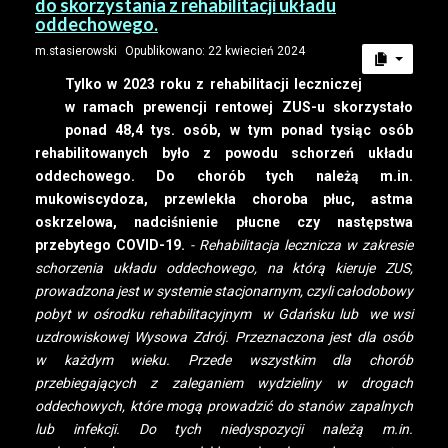
do skorzystania z rehabilitacji układu
oddechowego.
m.stasierowski
Opublikowano: 22 kwiecień 2024
Tylko w 2023 roku z rehabilitacji leczniczej
w ramach prewencji rentowej ZUS-u skorzystało
ponad 48,4 tys. osób, w tym ponad tysiąc osób
rehabilitowanych było z powodu schorzeń układu
oddechowego. Do chorób tych należą m.in.
mukowiscydoza, przewlekła choroba płuc, astma
oskrzelowa, nadciśnienie płucne czy następstwa
przebytego COVID-19.
- Rehabilitacja lecznicza w zakresie
schorzenia układu oddechowego, na którą kieruje ZUS,
prowadzona jest w systemie stacjonarnym, czyli całodobowy
pobyt w ośrodku rehabilitacyjnym w Gdańsku lub we wsi
uzdrowiskowej Wysowa Zdrój.
Przeznaczona jest dla osób
w każdym wieku. Przede wszystkim dla chorób
przebiegających z zaleganiem wydzieliny w drogach
oddechowych, które mogą prowadzić do stanów zapalnych
lub infekcji. Do tych niedyspozycji należą m.in.