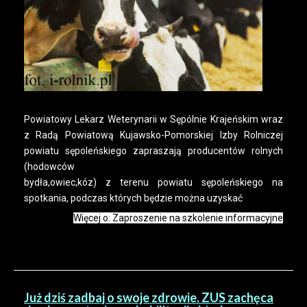
Powiatowy Lekarz Weterynarii w Sępólnie Krajeńskim wraz
z Radą Powiatową Kujawsko-Pomorskiej Izby Rolniczej
powiatu sępoleńskiego zapraszają producentów rolnych
(hodowców
bydła,owiec,kóz) z terenu powiatu sępoleńskiego na
spotkania, podczas których będzie można uzyskać
Więcej o: Zaproszenie na szkolenie informacyjne
Już dziś zadbaj o swoje zdrowie. ZUS zachęca