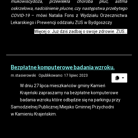
mukowiscydoza, przewlekła choroba płuc, astma
oskrzelowa, nadciśnienie płucne, czy następstwa przebytego
COVID-19
– mówi Natalia Fons z Wydziału Orzecznictwa
Lekarskiego i Prewencji oddziału ZUS w Bydgoszczy
Więcej o: Już dziś zadbaj o swoje zdrowie. ZUS...
Bezpłatne komputerowe badania wzroku.
m.stasierowski
Opublikowano: 17 lipiec 2023
W dniu 27 lipca mieszkańców gminy Kamień
Krajeński zapraszamy na bezpłatne komputerowe
badania wzroku które odbędzie się na parkingu przy
Samodzielnej Publicznej Miejsko Gminnej Przychodni
w Kamieniu Krajeńskim.