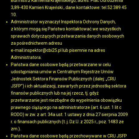
Burmistrz Kamienia Krajeńskiego, adres: Plac Odrodzenia
3,89-430 Kamień Krajeński , dane kontaktowe: tel.52 389 45
10.
Administrator wyznaczył Inspektora Ochrony Danych,
z którym mogą się Państwo kontaktować we wszystkich
sprawach dotyczących przetwarzania danych osobowych
za pośrednictwem adresu
e-mail:
inspektor@cbi25.pl
lub pisemnie na adres
Administratora.
Państwa dane osobowe będą przetwarzane w celu
udostępniania umów w Centralnym Rejestrze Umów
Jednostek Sektora Finansów Publicznych (dalej: „CRU
JSFP”) i ich aktualizacji, zawartych przez jednostkę sektora
finansów publicznych lub na jej rzecz, tj. gdyż
przetwarzanie jest niezbędne do wypełnienia obowiązku
prawnego ciążącego na administratorze (art. 6 ust. 1 lit c
RODO) w zw. z art. 34a ust. 1 ustawy z dnia 27 sierpnia 2009
r. o finansach publicznych (t. j. Dz.U. z 2025 r., poz. 1483 ze
zm.).
Państwa dane osobowe będą przechowywane w CRU JSFP