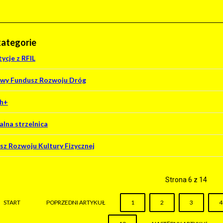
ategorie
ycje z RFIL
wy Fundusz Rozwoju Dróg
h+
alna strzelnica
sz Rozwoju Kultury Fizycznej
Strona 6 z 14
START
POPRZEDNI ARTYKUŁ
1
2
3
4