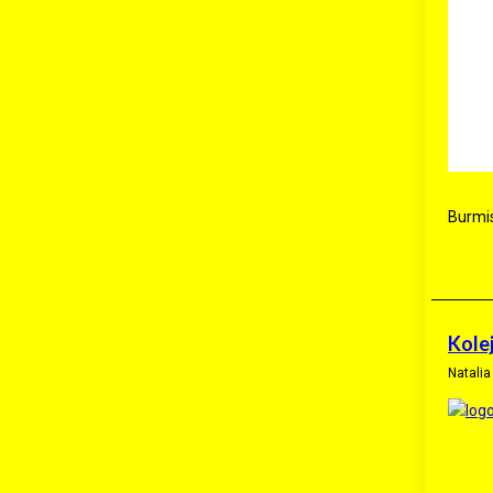
Burmis
Kole
Natali