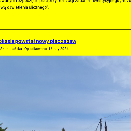
owanym rozpoczęciu prac przy realizacji zadania inwestycyjnego „Roz
wą oświetlenia ulicznego”.
kasie powstał nowy plac zabaw
a Szczepańska
Opublikowano: 16 luty 2024