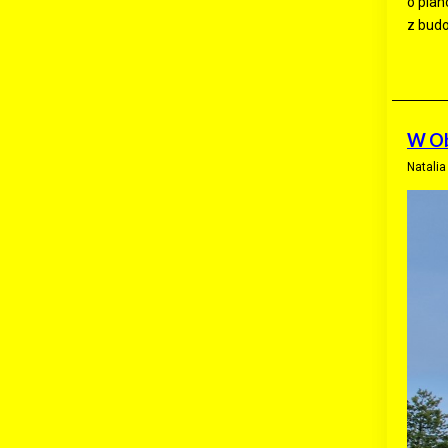
o plan
z budo
W Ob
Natali