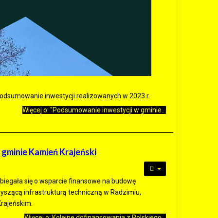
 podsumowanie inwestycji realizowanych w 2023 r.
Więcej o: "Podsumowanie inwestycji w gminie...
 gminie Kamień Krajeński
ubiegała się o wsparcie finansowe na budowę
zyszącą infrastrukturą techniczną w Radzimiu,
Krajeńskim.
Więcej o: Kolejne dofinansowania z Polskiego...