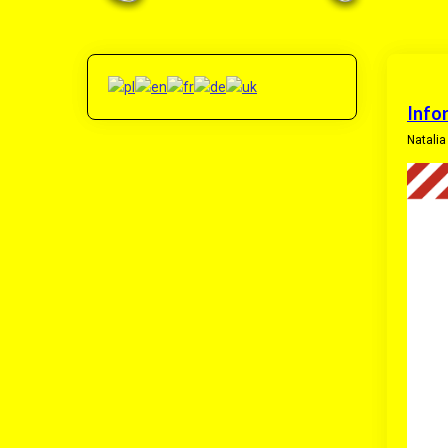
Info
Natali