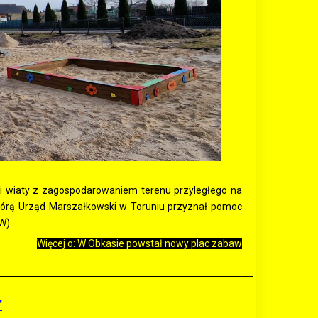
 i wiaty z zagospodarowaniem terenu przyległego na
 którą Urząd Marszałkowski w Toruniu przyznał pomoc
W).
Więcej o: W Obkasie powstał nowy plac zabaw
"