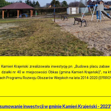
 Kamień Krajeński zrealizowała inwestycję pn. „Budowa placu zabaw
 działki nr 40 w miejscowości Obkas (gmina Kamień Krajeński)”, na
ach Programu Rozwoju Obszarów Wiejskich na lata 2014-2020 (EFRRO
sumowanie inwestycji w gminie Kamień Krajeński - 2023