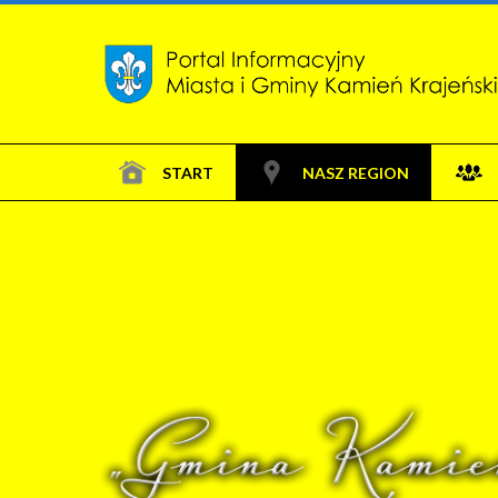
START
NASZ REGION