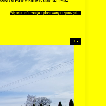
budowa ul. Polnej w Kamieniu Krajeńskim wraz
Więcej o: Informacja o planowany rozpoczęciu...