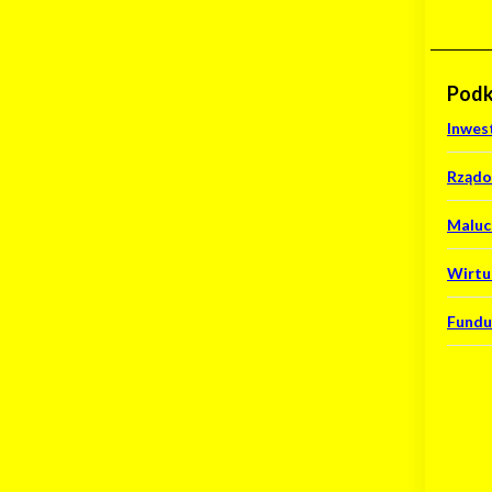
Podk
Inwest
Rządo
Maluc
Wirtu
Fundu