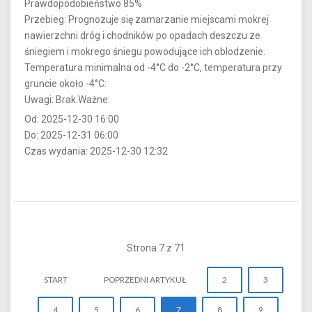
Prawdopodobieństwo 85%
Przebieg: Prognozuje się zamarzanie miejscami mokrej
nawierzchni dróg i chodników po opadach deszczu ze
śniegiem i mokrego śniegu powodujące ich oblodzenie.
Temperatura minimalna od -4°C do -2°C, temperatura przy
gruncie około -4°C.
Uwagi: Brak.Ważne:
Od: 2025-12-30 16:00
Do: 2025-12-31 06:00
Czas wydania: 2025-12-30 12:32
Strona 7 z 71
START
POPRZEDNI ARTYKUŁ
2
3
4
5
6
7
8
9