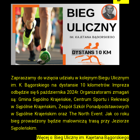
Zapraszamy do wzięcia udziału w kolejnym Biegu Ulicznym
im. K. Bągorskiego na dystansie 10 kilometrów. Impreza
odbędzie się 6 października 2024r. Organizatorami zmagań
są: Gmina Sępólno Krajeńskie, Centrum Sportu i Rekreacji
w Sępólnie Krajeńskim, Zespół Szkół Ponadpodstawowych
w Sępólnie Krajeńskim oraz The North Event. Jak co roku
bieg prowadzony będzie malowniczą trasą przy Jeziorze
Sępoleńskim.
Więcej o: Bieg Uliczny im. Kajetana Bągorskiego