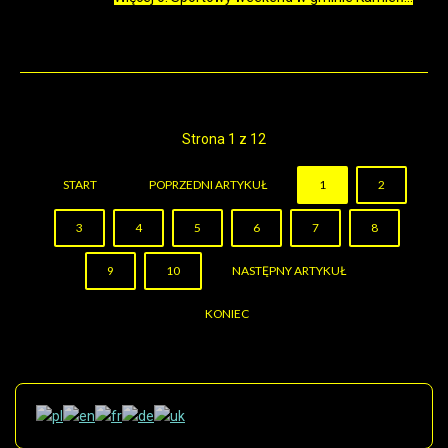
Strona 1 z 12
START
POPRZEDNI ARTYKUŁ
1
2
3
4
5
6
7
8
9
10
NASTĘPNY ARTYKUŁ
KONIEC