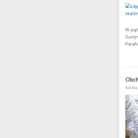
W piąt
Gustyn
Parafi
Obch
Natali