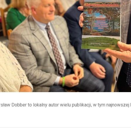
sław Dobber to lokalny autor wielu publikacji, w tym najnowszej 