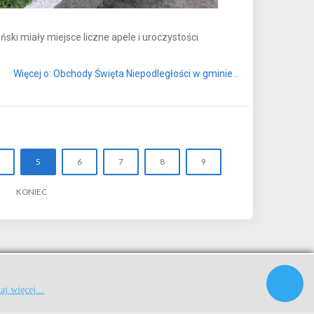
ki miały miejsce liczne apele i uroczystości
Więcej o: Obchody Święta Niepodległości w gminie...
5
6
7
8
9
KONIEC
|
|
aj więcej...