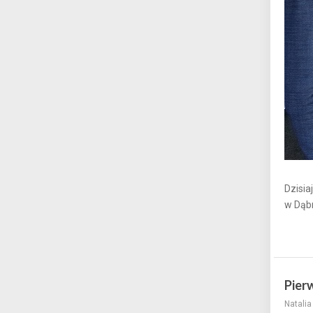
Dzisia
w Dąbr
Pier
Natali