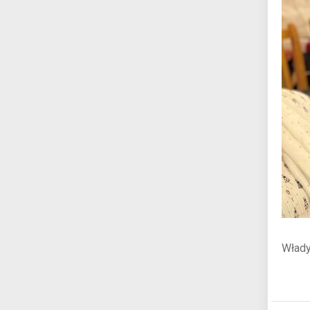
Włady