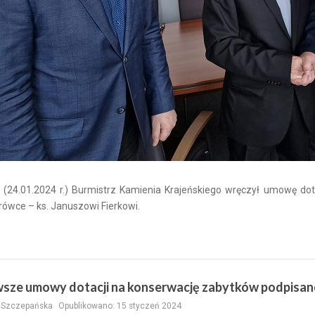
j (24.01.2024 r.) Burmistrz Kamienia Krajeńskiego wręczył umowę dot
ówce – ks. Januszowi Fierkowi.
wsze umowy dotacji na konserwację zabytków podpisan
a Szczepańska
Opublikowano: 15 styczeń 2024