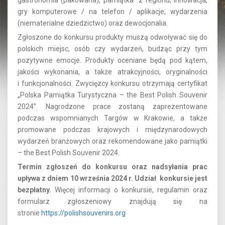
gastronomia (pakowana), pamiątka z regionu, innowacja,
gry komputerowe / na telefon / aplikacje, wydarzenia
(niematerialne dziedzictwo) oraz dewocjonalia.
Zgłoszone do konkursu produkty muszą odwoływać się do
polskich miejsc, osób czy wydarzeń, budząc przy tym
pozytywne emocje. Produkty oceniane będą pod kątem,
jakości wykonania, a także atrakcyjności, oryginalności
i funkcjonalności. Zwycięzcy konkursu otrzymają certyfikat
„Polska Pamiątka Turystyczna – the Best Polish Souvenir
2024”. Nagrodzone prace zostaną zaprezentowane
podczas wspomnianych Targów w Krakowie, a także
promowane podczas krajowych i międzynarodowych
wydarzeń branżowych oraz rekomendowane jako pamiątki
– the Best Polish Souvenir 2024.
Termin zgłoszeń do konkursu oraz nadsyłania prac
upływa z dniem 10 września 2024 r. Udział konkursie jest
bezpłatny.
Więcej informacji o konkursie, regulamin oraz
formularz zgłoszeniowy znajdują się na
stronie
https://polishsouvenirs.org