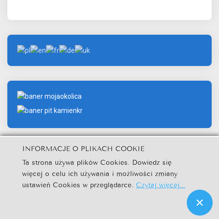
INFORMACJE O PLIKACH COOKIE
Ta strona używa plików Cookies. Dowiedz się
więcej o celu ich używania i możliwości zmiany
© Urząd Miejski w Kamieniu Krajeńskim.
ustawień Cookies w przeglądarce.
Czytaj więcej...
Kuźnia Dostępnych Stron
|
|