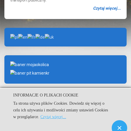
transport publiczny.
Czytaj więcej...
INFORMACJE O PLIKACH COOKIE
Ta strona używa plików Cookies. Dowiedz się więcej o
celu ich używania i możliwości zmiany ustawień Cookies
© Urząd Miejski w Kamieniu Krajeńskim.
w przeglądarce.
Czytaj więcej...
Kuźnia Dostępnych Stron
|
|