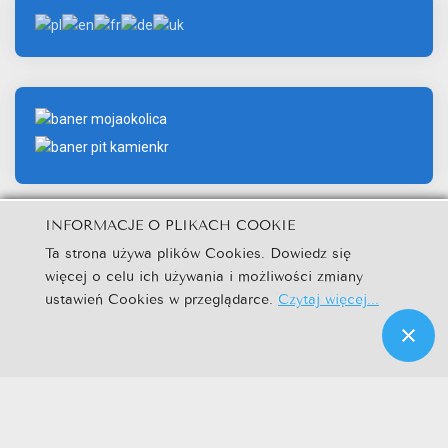
INFORMACJE O PLIKACH COOKIE
Ta strona używa plików Cookies. Dowiedz się
więcej o celu ich używania i możliwości zmiany
© Urząd Miejski w Kamieniu Krajeńskim.
ustawień Cookies w przeglądarce.
Czytaj więcej...
Kuźnia Dostępnych Stron
|
|