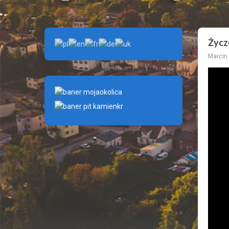
Życz
Marcin 