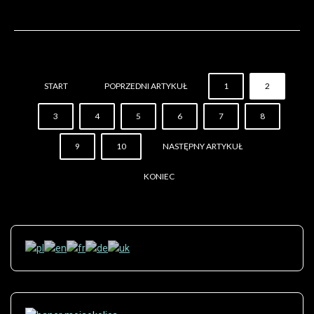
START
POPRZEDNI ARTYKUŁ
1
2
3
4
5
6
7
8
9
10
NASTĘPNY ARTYKUŁ
KONIEC