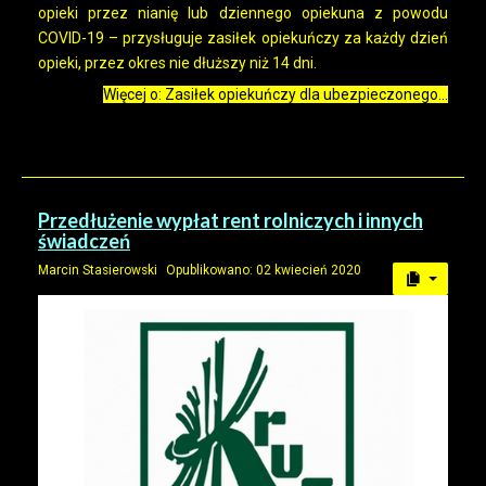
opieki przez nianię lub dziennego opiekuna z powodu
COVID-19 – przysługuje zasiłek opiekuńczy za każdy dzień
opieki, przez okres nie dłuższy niż 14 dni.
Więcej o: Zasiłek opiekuńczy dla ubezpieczonego...
Przedłużenie wypłat rent rolniczych i innych
świadczeń
Marcin Stasierowski
Opublikowano: 02 kwiecień 2020