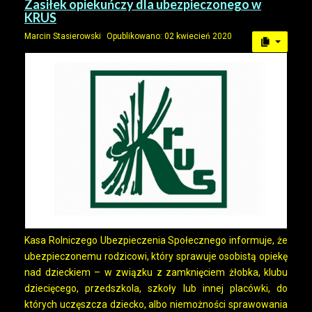
Zasiłek opiekuńczy dla ubezpieczonego w
KRUS
Marcin Stasierowski
Opublikowano: 02 kwiecień 2020
Kasa Rolniczego Ubezpieczenia Społecznego informuje, że
ubezpieczonemu rodzicowi, który sprawuje osobistą opiekę
nad dzieckiem – w związku z zamknięciem żłobka, klubu
dziecięcego, przedszkola, szkoły lub innej placówki, do
których uczęszcza dziecko, albo niemożności sprawowania