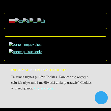
INFORMACJE O PLIKACH COOKIE
Ta strona używa plików Cookies. Dowiedz się więcej o
celu ich używania i możliwości zmiany ustawień Cookies
© Urząd Miejski w Kamieniu Krajeńskim.
w przeglądarce.
Czytaj więcej...
Kuźnia Dostępnych Stron
|
|