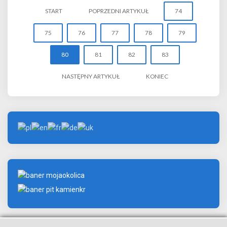
START
POPRZEDNI ARTYKUŁ
74
75
76
77
78
79
80
81
82
83
NASTĘPNY ARTYKUŁ
KONIEC