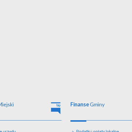
iejski
Finanse
Gminy
e urzędu
Podatki i opłaty lokalne