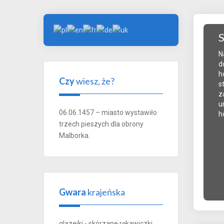
S
N
d
h
Czy
wiesz, że?
s
z
u
06.06.1457 – miasto wystawiło
h
trzech pieszych dla obrony
Malborka.
Gwara
krajeńska
glazejki - skórzane rękawiczki