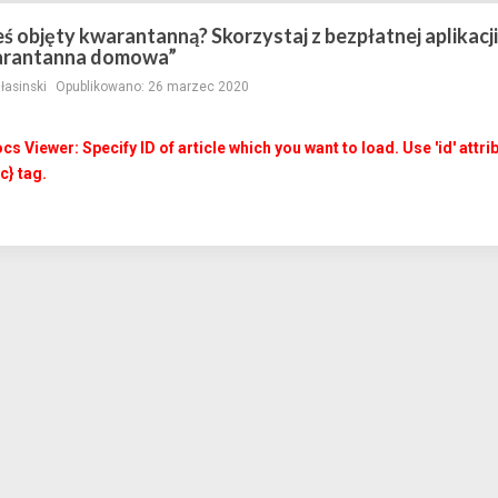
ś objęty kwarantanną? Skorzystaj z bezpłatnej aplikacji
rantanna domowa”
ałasinski
Opublikowano: 26 marzec 2020
cs Viewer: Specify ID of article which you want to load. Use 'id' attri
c} tag.