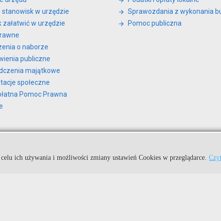
 stanowisk w urzędzie
Sprawozdania z wykonania b
ak załatwić w urzędzie
Pomoc publiczna
prawne
zenia o naborze
ienia publiczne
dczenia majątkowe
tacje społeczne
płatna Pomoc Prawna
e
Kuźnia Dostępnych Stron
jeńskim.
 celu ich używania i możliwości zmiany ustawień Cookies w przeglądarce.
Czyt