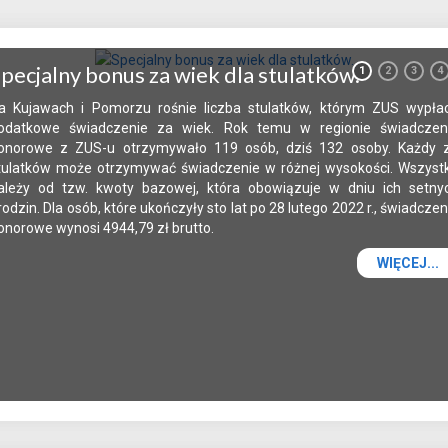
pecjalny bonus za wiek dla stulatków.
1
2
3
4
a Kujawach i Pomorzu rośnie liczba stulatków, którym ZUS wypła
odatkowe świadczenie za wiek. Rok temu w regionie świadczen
onorowe z ZUS-u otrzymywało 119 osób, dziś 132 osoby. Każdy 
tulatków może otrzymywać świadczenie w różnej wysokości. Wszyst
ależy od tzw. kwoty bazowej, która obowiązuje w dniu ich setny
rodzin. Dla osób, które ukończyły sto lat po 28 lutego 2022 r., świadczen
onorowe wynosi 4944,79 zł brutto.
WIĘCEJ...