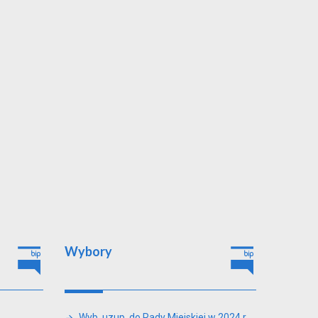
Wybory
Wyb. uzup. do Rady Miejskiej w 2024 r.