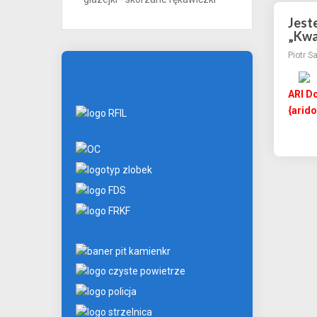
Jeste
„Kwa
Piotr S
ARI Do
{arido