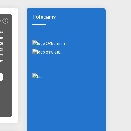
Polecamy
ZUS oferuje pomoc dla przedsiębiorc
5
ca
Przedsiębiorcy, którzy w związku z trwającą wojną n
ie
trudności z terminowym opłaceniem składki, mog
ze
oferowanej przez ZUS pomocy w spłacie należności.
ko
odroczenie terminu płatności składek lub rozłożenie i
ch
wyjątkowych przypadkach po spełnieniu określo
ie
umorzenie.