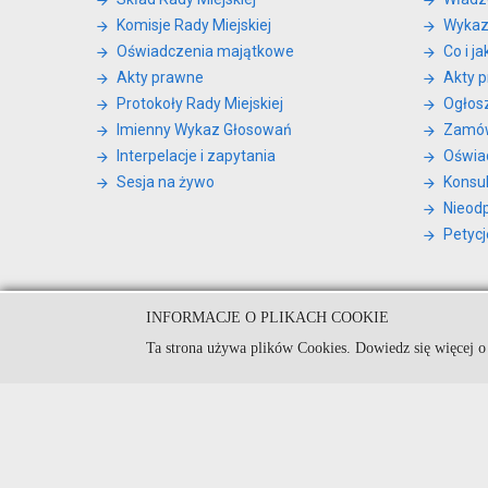
Komisje Rady Miejskiej
Wykaz
Oświadczenia majątkowe
Co i j
Akty prawne
Akty 
Protokoły Rady Miejskiej
Ogłos
Imienny Wykaz Głosowań
Zamów
Interpelacje i zapytania
Oświa
Sesja na żywo
Konsul
Nieod
Petycj
INFORMACJE O PLIKACH COOKIE
© Urząd Miejski w Kamieniu Kra
Ta strona używa plików Cookies. Dowiedz się więcej o