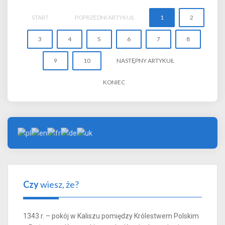
START
POPRZEDNI ARTYKUŁ
1
2
3
4
5
6
7
8
9
10
NASTĘPNY ARTYKUŁ
KONIEC
Czy
wiesz, że?
1343 r. – pokój w Kaliszu pomiędzy Królestwem Polskim