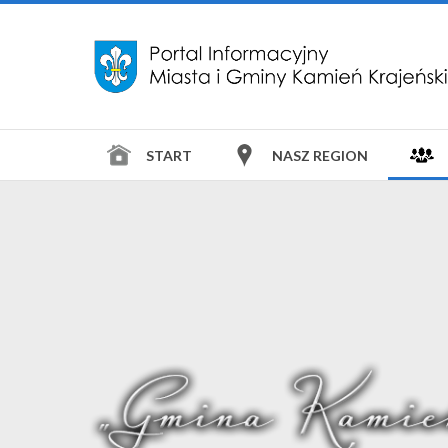
START
NASZ REGION