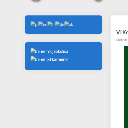
VI K
Marcin 