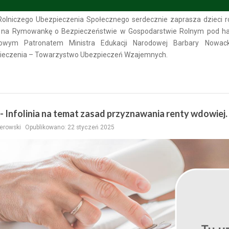
Rolniczego Ubezpieczenia Społecznego serdecznie zaprasza dzieci ro
i na Rymowankę o Bezpieczeństwie w Gospodarstwie Rolnym pod has
owym Patronatem Ministra Edukacji Narodowej Barbary Nowack
ieczenia – Towarzystwo Ubezpieczeń Wzajemnych.
 - Infolinia na temat zasad przyznawania renty wdowiej.
erowski
Opublikowano: 22 styczeń 2025