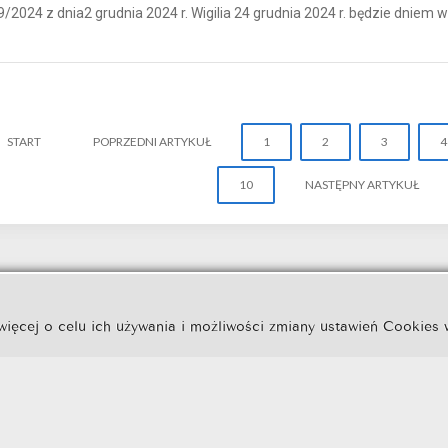
9/2024 z dnia2 grudnia 2024 r. Wigilia 24 grudnia 2024 r. będzie dniem 
START
POPRZEDNI ARTYKUŁ
1
2
3
4
10
NASTĘPNY ARTYKUŁ
Kuźnia Dostępnych Stron
jeńskim.
więcej o celu ich używania i możliwości zmiany ustawień Cookies 