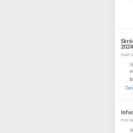
Skró
2024
Super 
U
w
D
Zar
Info
Piotr S
U