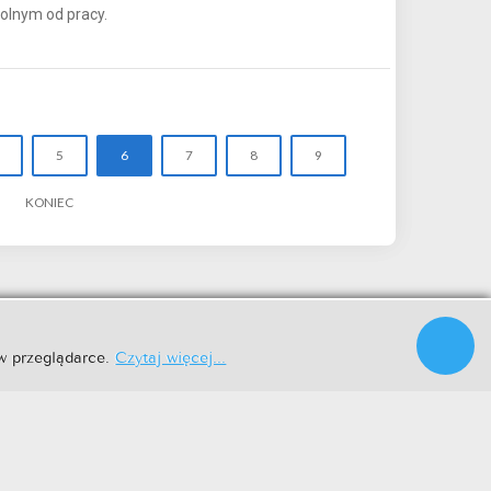
wolnym od pracy.
5
6
7
8
9
KONIEC
|
|
w przeglądarce.
Czytaj więcej...