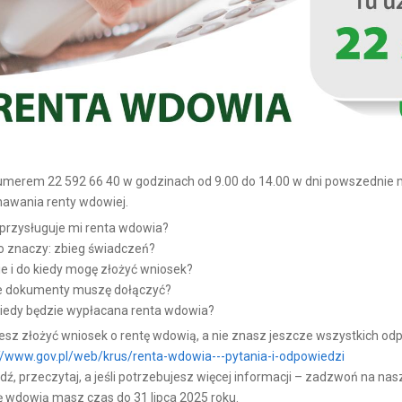
umerem 22 592 66 40 w godzinach od 9.00 do 14.00 w dni powszednie 
awania renty wdowiej.
 przysługuje mi renta wdowia?
to znaczy: zbieg świadczeń?
ie i do kiedy mogę złożyć wniosek?
ie dokumenty muszę dołączyć?
kiedy będzie wypłacana renta wdowia?
esz złożyć wniosek o rentę wdowią, a nie znasz jeszcze wszystkich odp
//www.gov.pl/web/krus/renta-wdowia---pytania-i-odpowiedzi
ź, przeczytaj, a jeśli potrzebujesz więcej informacji – zadzwoń na na
ę wdowią masz czas do 31 lipca 2025 roku.