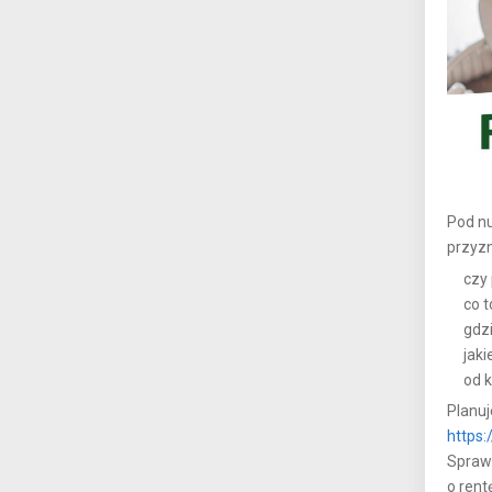
Pod n
przyzn
czy
co 
gdz
jak
od 
Planuj
https:
Sprawd
o rent