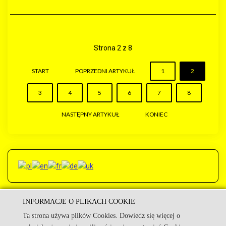
Strona 2 z 8
START
POPRZEDNI ARTYKUŁ
1
2
3
4
5
6
7
8
NASTĘPNY ARTYKUŁ
KONIEC
INFORMACJE O PLIKACH COOKIE
Ta strona używa plików Cookies. Dowiedz się więcej o