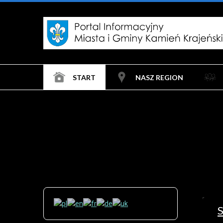
START
NASZ REGION
S