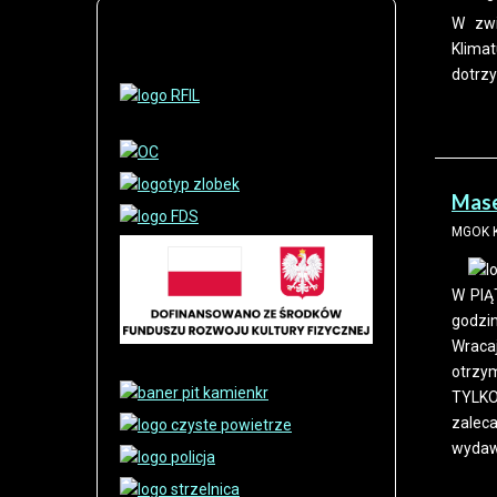
W zwi
Klima
dotrz
Mase
MGOK K
W PIĄ
godzi
Wraca
otrzy
TYLKO
zalec
wydaw