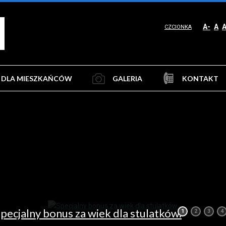
A-
A
CZCIONKA
DLA MIESZKAŃCÓW
GALERIA
KONTAKT
pecjalny bonus za wiek dla stulatków.
1
2
3
4