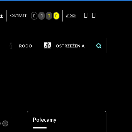
A+
KONTRAST
WIDOK
RODO
OSTRZEŻENIA
Polecamy
Odwiedź Izbę Historyczno-Regionaln
5
Kamieniu Krajeńskim bez wychodzeni