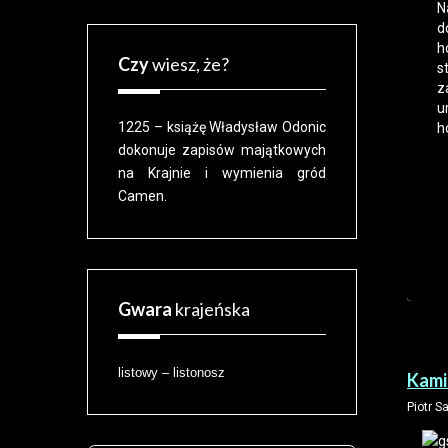
N
d
h
Czy
wiesz, że?
s
z
u
1225 – książę Władysław Odonic
h
dokonuje zapisów majątkowych
na Krajnie i wymienia gród
Camen.
Gwara
krajeńska
listowy – listonosz
Kami
Piotr S