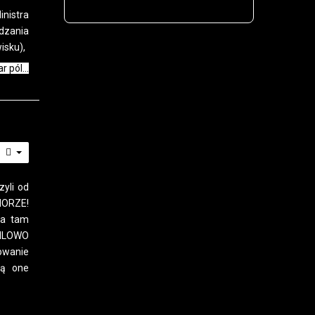
nistra
dzania
isku),
 pól...
yli od
IORZE!
,a tam
WILOWO
owanie
dą one