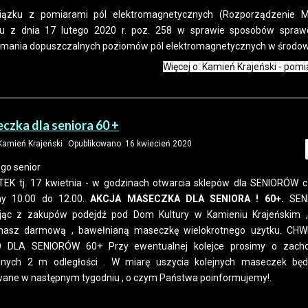
ązku z pomiarami pól elektromagnetycznych (Rozporządzenie Mi
tu z dnia 17 lutego 2020 r. poz. 258 w sprawie sposobów spraw
ymania dopuszczalnych poziomów pól elektromagnetycznych w środow
Więcej o: Kamień Krajeński - pomiar
czka dla seniora 60 +
amień Krajeński
Opublikowano: 16 kwiecień 2020
TEK tj. 17 kwietnia - w godzinach otwarcia sklepów dla SENIORÓW cz
ny 10.00 do 12.00.
AKCJA MASECZKA DLA SENIORA ! 60+.
SEN
jąc z zakupów podejdź pod Dom Kultury w Kamieniu Krajeńskim 
masz darmową , bawełnianą maseczkę wielokrotnego użytku. CH
 DLA SENIORÓW 60+ Przy ewentualnej kolejce prosimy o zach
anych 2 m odległości . W miarę uszycia kolejnych maseczek bę
ane w następnym tygodniu , o czym Państwa poinformujemy!.