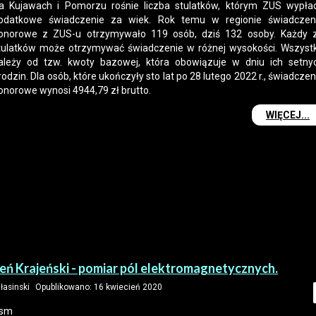
a Kujawach i Pomorzu rośnie liczba stulatków, którym ZUS wypła
odatkowe świadczenie za wiek. Rok temu w regionie świadczen
onorowe z ZUS-u otrzymywało 119 osób, dziś 132 osoby. Każdy 
tulatków może otrzymywać świadczenie w różnej wysokości. Wszyst
ależy od tzw. kwoty bazowej, która obowiązuje w dniu ich setny
rodzin. Dla osób, które ukończyły sto lat po 28 lutego 2022 r., świadczen
onorowe wynosi 4944,79 zł brutto.
WIĘCEJ...
eń Krajeński - pomiar pól elektromagnetycznych.
ałasinski
Opublikowano: 16 kwiecień 2020