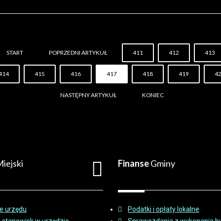
START
POPRZEDNI ARTYKUŁ
411
412
413
414
415
416
417
418
419
4
NASTĘPNY ARTYKUŁ
KONIEC
iejski
Finanse
Gminy
e urzędu
Podatki i opłaty lokalne