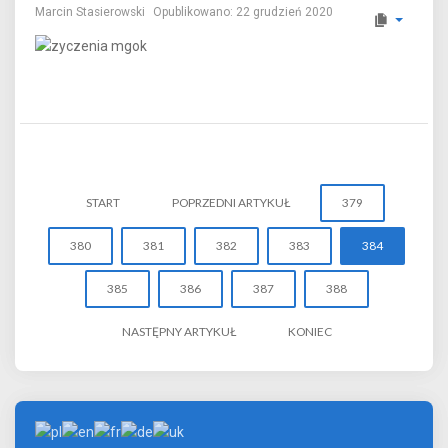
Marcin Stasierowski
Opublikowano: 22 grudzień 2020
START
POPRZEDNI ARTYKUŁ
379
380
381
382
383
384
385
386
387
388
NASTĘPNY ARTYKUŁ
KONIEC