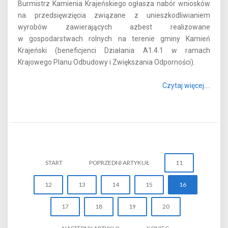
Burmistrz Kamienia Krajeńskiego ogłasza nabór wniosków
na przedsięwzięcia związane z unieszkodliwianiem
wyrobów zawierających azbest realizowane
w gospodarstwach rolnych na terenie gminy Kamień
Krajeński (beneficjenci Działania A1.4.1 w ramach
Krajowego Planu Odbudowy i Zwiększania Odporności).
Czytaj więcej....
START
POPRZEDNI ARTYKUŁ
11
12
13
14
15
16
17
18
19
20