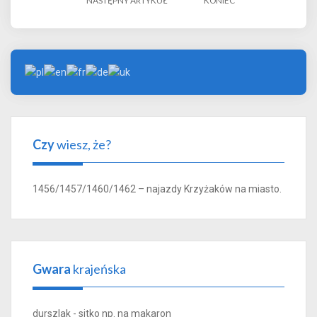
NASTĘPNY ARTYKUŁ
KONIEC
Czy
wiesz, że?
1456/1457/1460/1462 – najazdy Krzyżaków na miasto.
Gwara
krajeńska
durszlak - sitko np. na makaron