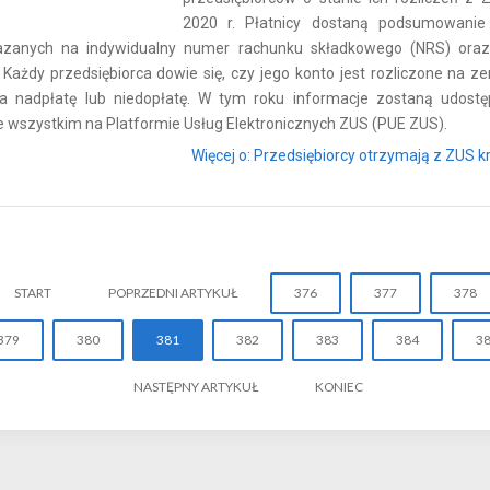
2020 r. Płatnicy dostaną podsumowanie
azanych na indywidualny numer rachunku składkowego (NRS) oraz
 Każdy przedsiębiorca dowie się, czy jego konto jest rozliczone na ze
a nadpłatę lub niedopłatę. W tym roku informacje zostaną udostę
 wszystkim na Platformie Usług Elektronicznych ZUS (PUE ZUS).
Więcej o: Przedsiębiorcy otrzymają z ZUS kró
START
POPRZEDNI ARTYKUŁ
376
377
378
379
380
381
382
383
384
3
NASTĘPNY ARTYKUŁ
KONIEC