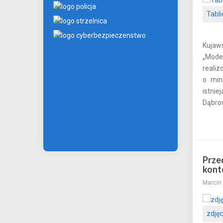
Tabl
Kujaw
„Mode
reali
o min
istni
Dąbrow
Prze
kont
Marcin 
zdjęc