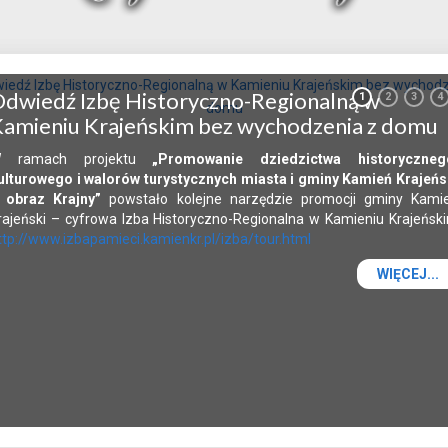
dwiedź Izbę Historyczno-Regionalną w
1
2
3
4
amieniu Krajeńskim bez wychodzenia z domu
 ramach projektu
„Promowanie dziedzictwa historyczneg
ulturowego i walorów turystycznych miasta i gminy Kamień Krajeńs
 obraz Krajny”
powstało kolejne narzędzie promocji gminy Kami
rajeński – cyfrowa Izba Historyczno-Regionalna w Kamieniu Krajeńsk
ttp://www.izbapamieci.kamienkr.pl/izba/tour.html
WIĘCEJ...