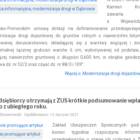
Kamień Kraj
ica informacyjna, modernizacja drogi w Dąbrowie
zawarła
z Wojewódz
sko-Pomorskim umowę dotacji na dofinansowanie przedsięwzięci
rnizacja drogi dojazdowej do gruntów rolnych o nawierzchni bitum
zowanej dwuwarstwowo, składającej się z warstwy wiążącej i ście
imalnej łącznej grubości warstw 6 cm, wykonywanej od podstaw, 
ejącej nawierzchni gruntowej o długości 0,600 km, w obrębie geodez
a dz. nr 52/2 oraz część dz. nr 88/3 i 109”.
Więcej o: Modernizacja drogi dojazdowe
dsiębiorcy otrzymają z ZUS krótkie podsumowanie wpła
o z ubiegłego roku.
Stasierowski
Opublikowano: 12 styczeń 2021
Zakład Ubezpieczeń Społecznych pod
koniec tygodnia rozpoczyna informo
ie promujące artykuł
przedsiębiorców o stanie ich rozliczeń z 