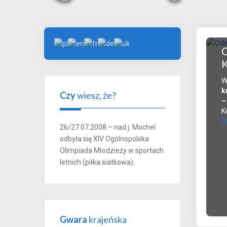
O
K
W
k
Czy
wiesz, że?
–
K
h
26/27.07.2008 – nad j. Mochel
odbyła się XIV Ogólnopolska
Olimpiada Młodzieży w sportach
letnich (piłka siatkowa).
Gwara
krajeńska