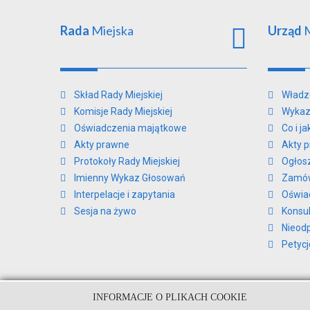
Rada
Miejska
Urząd
M
Skład Rady Miejskiej
Władz
Komisje Rady Miejskiej
Wykaz
Oświadczenia majątkowe
Co i j
Akty prawne
Akty 
Protokoły Rady Miejskiej
Ogłos
Imienny Wykaz Głosowań
Zamów
Interpelacje i zapytania
Oświa
Sesja na żywo
Konsul
Nieod
Petycj
INFORMACJE O PLIKACH COOKIE