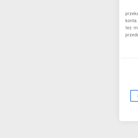
przek
konta.
też m
przede