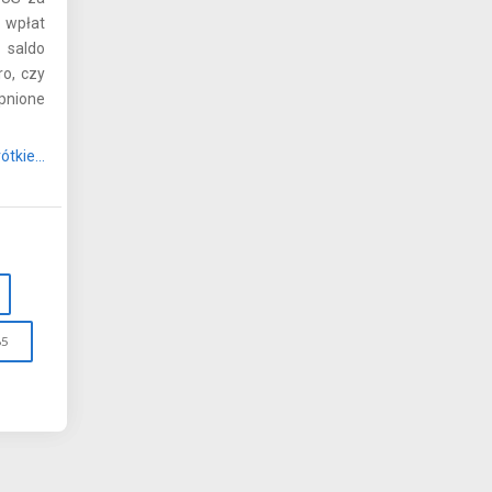
 wpłat
 saldo
ro, czy
pnione
tkie...
85