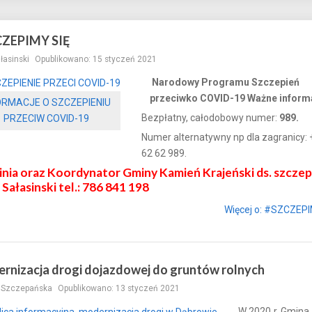
ZEPIMY SIĘ
ałasinski
Opublikowano: 15 styczeń 2021
Narodowy Programu Szczepień
przeciwko COVID-19 Ważne inform
ORMACJE O SZCZEPIENIU
Bezpłatny, całodobowy numer:
989.
PRZECIW COVID-19
Numer alternatywny np dla zagranicy: 
62 62 989.
inia oraz Koordynator Gminy Kamień Krajeński ds. szczep
 Sałasinski tel.: 786 841 198
Więcej o: #SZCZEPI
rnizacja drogi dojazdowej do gruntów rolnych
a Szczepańska
Opublikowano: 13 styczeń 2021
W 2020 r. Gmina