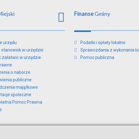
iejski
Finanse
Gminy
e urzędu
Podatki i opłaty lokalne
 stanowisk w urzędzie
Sprawozdania z wykonania b
ak załatwić w urzędzie
Pomoc publiczna
prawne
zenia o naborze
ienia publiczne
dczenia majątkowe
tacje społeczne
płatna Pomoc Prawna
e