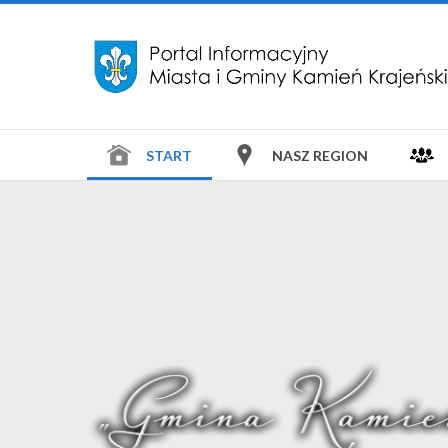
START
NASZ REGION