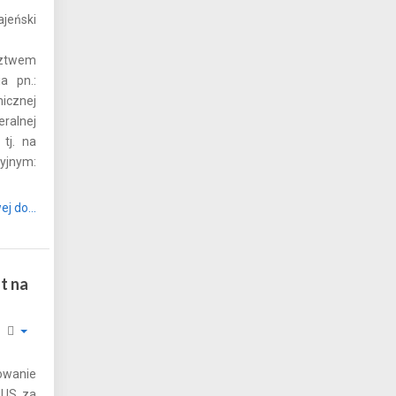
eński
twem
a pn.:
icznej
ralnej
tj. na
yjnym:
j do...
t na
wanie
ZUS za