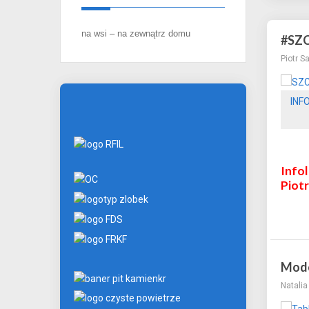
na wsi – na zewnątrz domu
#SZC
Piotr S
INF
Infol
Piotr
Mode
Natali