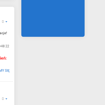
acje!
+48 22
ień:
MY SIĘ