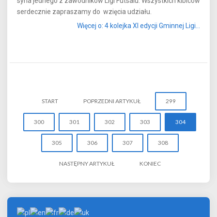
syna jednego z zawodników Ligi Futsalu. Wszystkich kibiców
serdecznie zapraszamy do wzięcia udziału.
Więcej o: 4 kolejka XI edycji Gminnej Ligi...
START
POPRZEDNI ARTYKUŁ
299
300
301
302
303
304
305
306
307
308
NASTĘPNY ARTYKUŁ
KONIEC