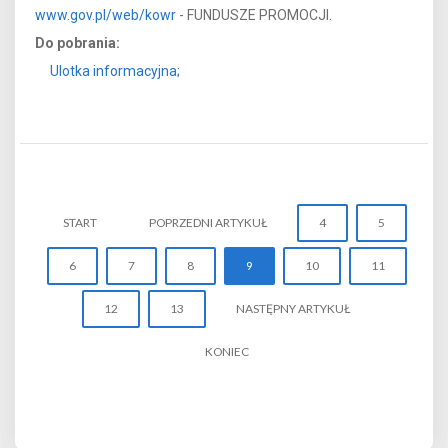
www.gov.pl/web/kowr
- FUNDUSZE PROMOCJI.
Do pobrania:
Ulotka informacyjna;
START
POPRZEDNI ARTYKUŁ
4
5
6
7
8
9
10
11
12
13
NASTĘPNY ARTYKUŁ
KONIEC